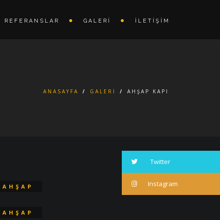
REFERANSLAR
GALERI
İLETIŞIM
ANASAYFA
/
GALERI
/
AHŞAP KAPI
Twitter
Instagram
AHŞAP
KAPI
AHŞAP